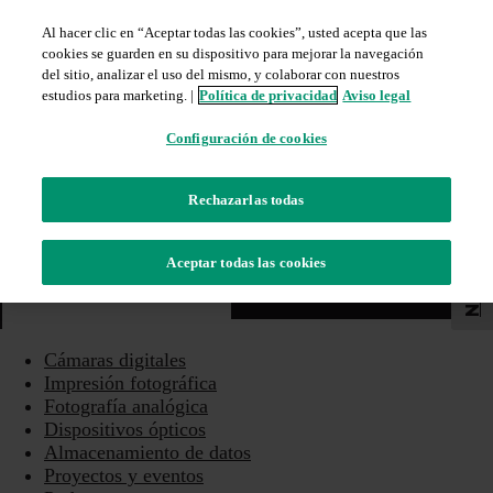
Al hacer clic en “Aceptar todas las cookies”, usted acepta que las
cookies se guarden en su dispositivo para mejorar la navegación
del sitio, analizar el uso del mismo, y colaborar con nuestros
estudios para marketing. |
Política de privacidad
Aviso legal
Configuración de cookies
Rechazarlas todas
Newsletter
Aceptar todas las cookies
Agenda
Buscar
OS ÓPTICOS
ALMACENAMIENTO DE DATOS
PROYECTOS Y EVENTOS
PODCAST
Cámaras digitales
Impresión fotográfica
Fotografía analógica
Dispositivos ópticos
Almacenamiento de datos
Proyectos y eventos