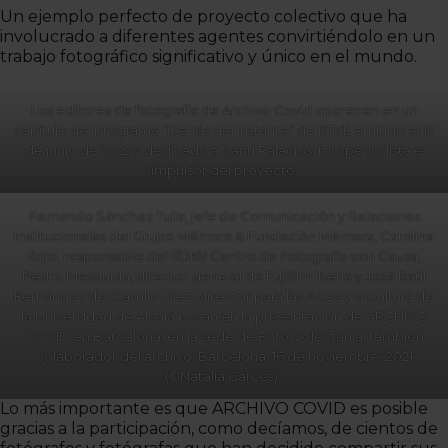
Un ejemplo perfecto de proyecto colectivo que ha
involucrado a diferentes agentes convirtiéndolo en un
trabajo fotográfico significativo y único en el mundo.
Los editores de fotografía de Archivo Covid aparecen en un
capítulo del programa “Detrás del instante” de RTVE emitido el 15
de junio de 2022 y dedicado a Santi Palacios, fotoperiodista e
impulsor del proyecto.
Fernando Sánchez Tulla, jefe de Comunicación y Relaciones
Institucionales del Grupo Mémora & Fundación Mémora, Carolina
Rojo, responsable del f/DKV Centro de Fotografía con Causa,
Pedro Mesquida, director general de Fujifilm Iberia y José Raúl
Fernández del Castillo Díez, director para las Artes y la Cultura de
la Universidad de Alcalá posan en la presentación de ARCHIVO
COVID en Barcelona, en la sede de Foto Colectania, también
colaborador del archivo. Barcelona, 16 de noviembre, 2021
(©Natalia Garcés)
Lo más importante es que ARCHIVO COVID es posible
gracias a la participación, como decíamos, de cientos de