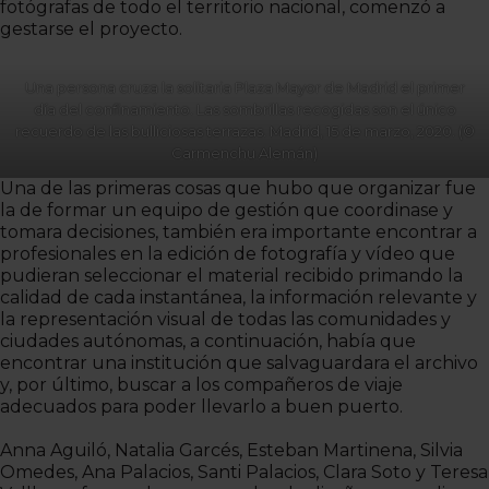
fotógrafas de todo el territorio nacional, comenzó a
gestarse el proyecto.
Una persona cruza la solitaria Plaza Mayor de Madrid el primer
día del confinamiento. Las sombrillas recogidas son el único
recuerdo de las bulliciosas terrazas. Madrid, 15 de marzo, 2020. (©
Carmenchu Alemán)
Una de las primeras cosas que hubo que organizar fue
la de formar un equipo de gestión que coordinase y
tomara decisiones, también era importante encontrar a
profesionales en la edición de fotografía y vídeo que
pudieran seleccionar el material recibido primando la
calidad de cada instantánea, la información relevante y
la representación visual de todas las comunidades y
ciudades autónomas, a continuación, había que
encontrar una institución que salvaguardara el archivo
y, por último, buscar a los compañeros de viaje
adecuados para poder llevarlo a buen puerto.
Anna Aguiló, Natalia Garcés, Esteban Martinena, Silvia
Omedes, Ana Palacios, Santi Palacios, Clara Soto y Teresa