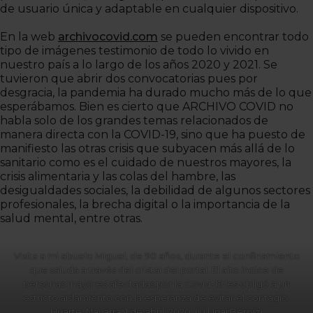
de usuario única y adaptable en cualquier dispositivo.
En la web
archivocovid.com
se pueden encontrar todo
tipo de imágenes testimonio de todo lo vivido en
nuestro país a lo largo de los años 2020 y 2021. Se
tuvieron que abrir dos convocatorias pues por
desgracia, la pandemia ha durado mucho más de lo que
esperábamos. Bien es cierto que ARCHIVO COVID no
habla solo de los grandes temas relacionados de
manera directa con la COVID-19, sino que ha puesto de
manifiesto las otras crisis que subyacen más allá de lo
sanitario como es el cuidado de nuestros mayores, la
crisis alimentaria y las colas del hambre, las
desigualdades sociales, la debilidad de algunos sectores
profesionales, la brecha digital o la importancia de la
salud mental, entre otras.
Visita a mi abuelo Miguel, de 90 años, durante el confinamiento
que saluda a través del cristal del portal. El alto índice de
personas mayores afectadas por la Covid-19 les obligó a un
estricto aislamiento con la esperanza de evitar el contagio.
Huarte, Navarra, 1 de abril, 2020. (© Unai Beroiz)