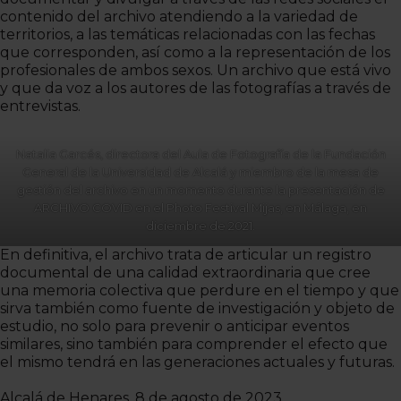
contenido del archivo atendiendo a la variedad de
territorios, a las temáticas relacionadas con las fechas
que corresponden, así como a la representación de los
profesionales de ambos sexos. Un archivo que está vivo
y que da voz a los autores de las fotografías a través de
entrevistas.
Natalia Garcés, directora del Aula de Fotografía de la Fundación
General de la Universidad de Alcalá y miembro de la mesa de
gestión del archivo en un momento durante la presentación de
ARCHIVO COVID en el Photo Festival Mijas, en Málaga, en
diciembre de 2021.
En definitiva, el archivo trata de articular un registro
documental de una calidad extraordinaria que cree
una memoria colectiva que perdure en el tiempo y que
sirva también como fuente de investigación y objeto de
estudio, no solo para prevenir o anticipar eventos
similares, sino también para comprender el efecto que
el mismo tendrá en las generaciones actuales y futuras.
Alcalá de Henares, 8 de agosto de 2023