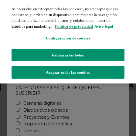
Al hacer clic en “Aceptar todas las cookies”, usted acepta que las
cookies se guarden en su dispositivo para mejorar la navegación
del sitio, analizar el uso del mismo, y colaborar con nuestros
estudios para marketing. |
Política de privacidad
Aviso legal
Configuración de cookies
Rechazarlas todas
Newsletter
Aceptar todas las cookies
Agenda
Buscar
OS ÓPTICOS
ALMACENAMIENTO DE DATOS
PROYECTOS Y EVENTOS
PODCAST
CATEGORÍAS A LAS QUE TE QUIERES
SUSCRIBIR
Cámaras digitales
Cámaras digitales
Impresión fotográfica
Dispositivos ópticos
Fotografía analógica
Proyectos y Eventos
Dispositivos ópticos
Impresión fotográfica
Almacenamiento de datos
Podcast
Proyectos y eventos