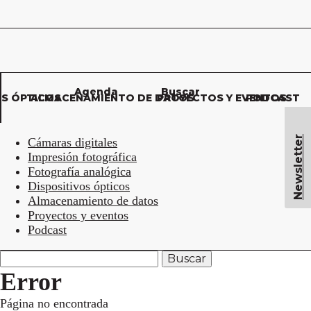
Agenda
Buscar
OS ÓPTICOS
ALMACENAMIENTO DE DATOS
PROYECTOS Y EVENTOS
PODCAST
Newsletter
Cámaras digitales
Impresión fotográfica
Fotografía analógica
Dispositivos ópticos
Almacenamiento de datos
Proyectos y eventos
Podcast
Error
Página no encontrada