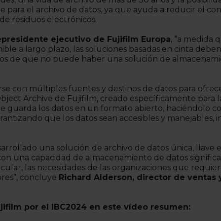
e para el archivo de datos, ya que ayuda a reducir el co
de residuos electrónicos.
cepresidente ejecutivo de Fujifilm Europa
, “a medida
ible a largo plazo, las soluciones basadas en cinta debe
s de que no puede haber una solución de almacenamient
e con múltiples fuentes y destinos de datos para ofrece
Object Archive de Fujifilm, creado específicamente para 
are guarda los datos en un formato abierto, haciéndolo
garantizando que los datos sean accesibles y manejables,
rrollado una solución de archivo de datos única, llav
on una capacidad de almacenamiento de datos significati
rticular, las necesidades de las organizaciones que requ
ores”, concluye
Richard Alderson, director de ventas
ifilm por el IBC2024 en este vídeo resumen: