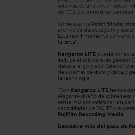
Además, es una opción sostenibl
de CO2, así como gran cantidad 
Como explica
Peter Struik, vi
archivo de datos seguro y sosten
Estamos firmemente convencido
la cinta”.
Kangaroo LITE
puede conectars
incluye el software de gestión 
datos a largo plazo. Este softw
de sistemas de disco y cinta, y 
la tecnología.
“Con
Kangaroo LITE
hemos desa
elegante diseño de sobremesa c
esfuerzos por satisfacer, en pa
capacidades de 100 TB y superi
Fujifilm Recording Media
.
Descubre más del paso de Fuj