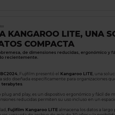
tos
ZA KANGAROO LITE, UNA S
DATOS COMPACTA
sobremesa, de dimensiones reducidas, ergonómico y fác
do recientemente.
IBC2024
, Fujifilm presentó el
Kangaroo LITE
, una solu
a sido diseñada específicamente para organizaciones 
 terabytes
.
 plug and play, es un dispositivo ergonómico y fácil de 
nsiones reducidas permiten su uso incluso en un espa
dad,
Fujifilm Kangaroo LITE
almacena los datos a largo 
es, una vida de archivo de más de 30 años y la posibilidad