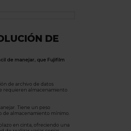
OLUCIÓN DE
il de manejar, que Fujifilm
ción de archivo de datos
que requieren almacenamiento
manejar. Tiene un peso
cio de almacenamiento mínimo.
plazo en cinta, ofreciendo una
 de realizar varias copias.