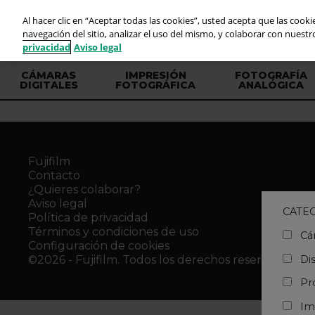
Al hacer clic en “Aceptar todas las cookies”, usted acepta que las cook
navegación del sitio, analizar el uso del mismo, y colaborar con nuest
privacidad
Aviso legal
CÁMARAS
IMPRESIÓN
FOTOGRAFÍA
DIGITALES
FOTOGRÁFICA
ANALÓGICA
Fujifilm
Contacto
¿Quieres colaborar?
Aviso legal
CATEG
Política de privacidad
Términos y condiciones de uso
Cám
Configuración de cookies
Dis
©2026 -
Fujifilm
. Todos los derechos reservados
Pro
Imp