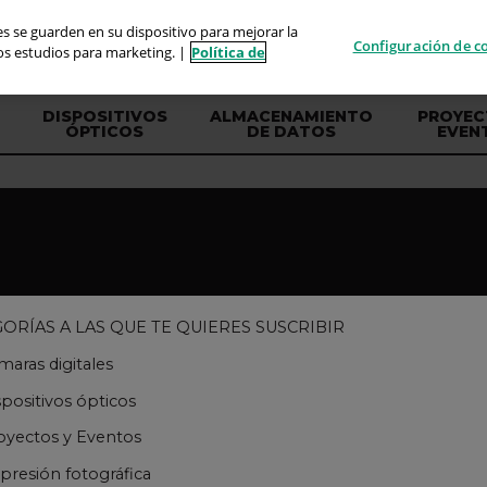
ies se guarden en su dispositivo para mejorar la
Configuración de c
ros estudios para marketing. |
Política de
DISPOSITIVOS
ALMACENAMIENTO
PROYEC
ÓPTICOS
DE DATOS
EVEN
ORÍAS A LAS QUE TE QUIERES SUSCRIBIR
aras digitales
positivos ópticos
yectos y Eventos
resión fotográfica