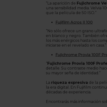
“La aparición de
Fujichrome Vel
una sensibilidad media. Velvia 1
que la película de 50 ISO.”
Fujifilm Acros II 100
“No sólo ofrece un grano ultrafi
en blanco y negro. También of
los más enérgicos hasta los com
iniciarse en el revelado en casa.”
Fujichrome Provia 100F Pr
“
Fujichrome Provia 100F
Prof
detalle. Su contraste medio hac
su mayor seña de identidad.”
La
riqueza expresiva
de la pelí
la era digital. En Fujifilm cont
décadas de experiencia.
Encontrarás más información so