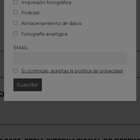
Impresión fotográfica
ANALÓGICA REVELA’T
Podcast
Recientemente se realizó una nueva edición del
Almacenamiento de datos
consolidado Festival Internacional de fotografía
analógica Revela’t en Vilassar de Dalt, en la
Fotografía analógica
província de Barcelona.
EMAIL
Si continúas, aceptas la política de privacidad
IÓN DE LA FAMILIA DE LA SERIE X