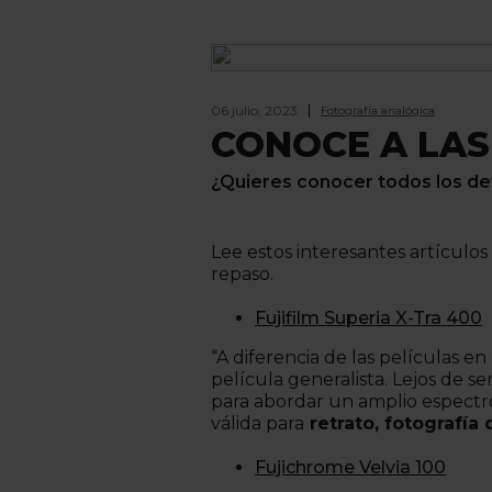
06 julio, 2023
Fotografía analógica
CONOCE A LAS
¿Quieres conocer todos los deta
Lee estos interesantes artículos
repaso.
Fujifilm Superia X-Tra 400
“A diferencia de las películas en
película generalista. Lejos de s
para abordar un amplio espectro
válida para
retrato, fotografía d
Fujichrome Velvia 100