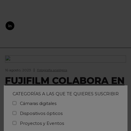
16 agosto, 2023
Fotografía analógica
FUJIFILM COLABORA EN
LA XI EDICIÓN DEL
CATEGORÍAS A LAS QUE TE QUIERES SUSCRIBIR
FESTIVAL
Cámaras digitales
INTERNACIONAL DE
Dispositivos ópticos
FOTOGRAFÍA
Proyectos y Eventos