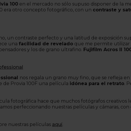
via 100
en el mercado no sólo supuso disponer de la mej
00 era otro concepto fotográfico, con un
contraste y sat
no, un contraste perfecto y una latitud de exposición sup
rece una
facilidad de revelado
que me permite utilizar 
pensadores y los de grano ultrafino.
Fujifilm Acros II 10
ofessional
essional
nos regala un grano muy fino, que se refleja en
e de Provia 100F una película
idónea para el retrato
. 
cula fotográfica hace que muchos fotógrafos creativos le 
inuamos perfeccionando nuestras películas y cámaras, con
bre nuestras películas
aquí
.