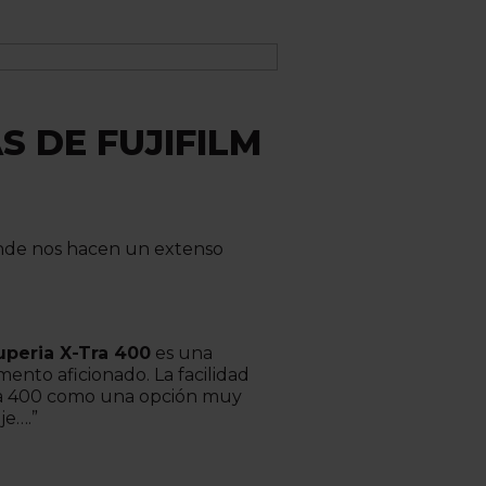
 DE FUJIFILM
nde nos hacen un extenso
Superia X-Tra 400
es una
mento aficionado. La facilidad
-Tra 400 como una opción muy
je….”