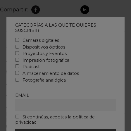
Compartir:
CATEGORÍAS A LAS QUE TE QUIERES
SUSCRIBIR
Cámaras digitales
Dispositivos ópticos
29 junio, 2023
Fotografía analógica
Proyectos y Eventos
LA FOTOGRAFÍA
Impresión fotográfica
ANALÓGICA ESTÁ DE
Podcast
Almacenamiento de datos
MODA, CON EDUARDO
Fotografía analógica
LÓPEZ Y JOSÉ
EMAIL
MÁRQUEZ
Eduardo López, director de la división de Imaging y
Si continúas, aceptas la política de
RM y José Marquez, product manager, fueron
privacidad
invitados a participar en el podcast de Carrete