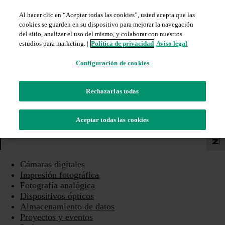
Al hacer clic en “Aceptar todas las cookies”, usted acepta que las
cookies se guarden en su dispositivo para mejorar la navegación
del sitio, analizar el uso del mismo, y colaborar con nuestros
estudios para marketing. |
Política de privacidad
Aviso legal
Configuración de cookies
Rechazarlas todas
Newsletter
Aceptar todas las cookies
Agenda
Buscar
OS ÓPTICOS
ALMACENAMIENTO DE DATOS
PROYECTOS Y EVENTOS
PODCAST
Cámaras digitales
Impresión fotográfica
Fotografía analógica
Dispositivos ópticos
Almacenamiento de datos
Proyectos y eventos