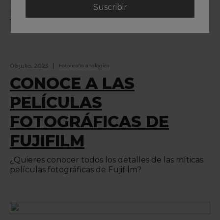
Digital, web especializada en cursos de fotografía,
para hablar del tema del momento en el sector
fotográfico: la fotografía analógica.
06 julio, 2023
Fotografía analógica
CONOCE A LAS
PELÍCULAS
FOTOGRÁFICAS DE
FUJIFILM
¿Quieres conocer todos los detalles de las míticas
películas fotográficas de Fujifilm?