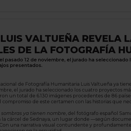
O LUIS VALTUEÑA REVELA 
LES DE LA FOTOGRAFÍA H
 el pasado 12 de noviembre, el jurado ha seleccionado
ajos presentados.
acional de Fotografía Humanitaria Luis Valtueña ya tiene 
mbre, el jurado ha seleccionado los cuatro proyectos má
on un total de 6.130 imágenes procedentes de 86 países
el compromiso de este certamen con las historias que nec
 sombras ya tienen nombre
, del fotógrafo español Sam
 en la cárcel de Sednaya, un lugar donde —según documen
a. Con una narrativa visual contundente y profundament
anecieron en la oscuridad.