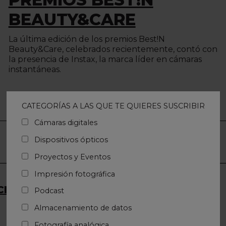
BEAUTY&CARE
La última edición de los premios Best!N
Beauty&Care, celebrados recientemente, contó con
la presencia de Instax, la marca líder en cámaras
instantáneas.
CATEGORÍAS A LAS QUE TE QUIERES SUSCRIBIR
Cámaras digitales
Dispositivos ópticos
Proyectos y Eventos
Impresión fotográfica
IÓN DE LA FAMILIA DE LA SERIE X
Podcast
Almacenamiento de datos
Fotografía analógica