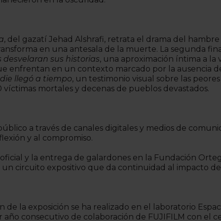
a
, del gazatí Jehad Alshrafi, retrata el drama del hambre e
nsforma en una antesala de la muerte. La segunda finalist
 desvelaran sus historias
, una aproximación íntima a la 
 que enfrentan en un contexto marcado por la ausencia d
die llegó a tiempo
, un testimonio visual sobre las peore
 víctimas mortales y decenas de pueblos devastados.
público a través de canales digitales y medios de comuni
eflexión y al compromiso.
n oficial y la entrega de galardones en la Fundación Or
 un circuito expositivo que da continuidad al impacto de
 de la exposición se ha realizado en el laboratorio Espa
er año consecutivo de colaboración de FUJIFILM con el 