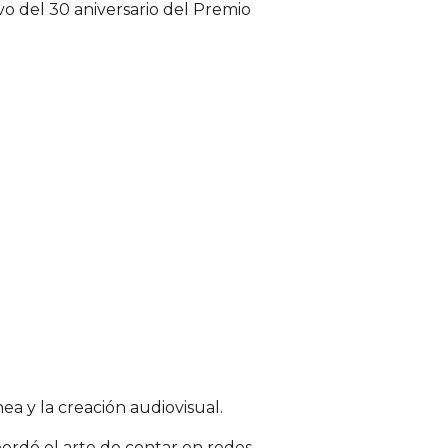
vo del 30 aniversario del Premio
ea y la creación audiovisual.
ordó el arte de contar en redes