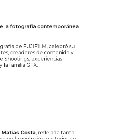
 de la fotografía contemporánea
ografía de FUJIFILM, celebró su
ntes, creadores de contenido y
ve Shootings, experiencias
 la familia GFX.
e
Matías Costa
, reflejada tanto
 en la evolución posterior de