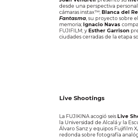
desde una perspectiva personal
cámaras instax™;
Blanca del R
Fantasma
, su proyecto sobre el
memoria;
Ignacio Navas
compa
FUJIFILM; y
Esther Garrison
pr
ciudades cerradas de la etapa so
Live Shootings
La FUJIKINA acogió seis
Live Sh
la Universidad de Alcalá y la Es
Álvaro Sanz y equipos Fujifilm 
redonda sobre fotografía analóg