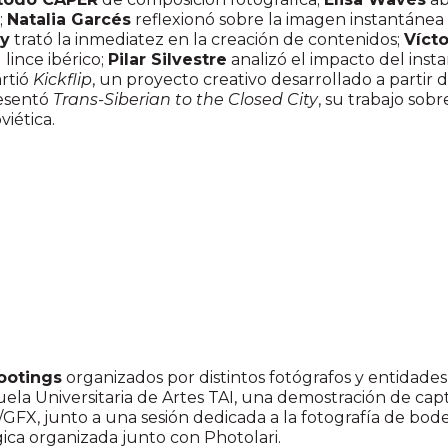
;
Natalia Garcés
reflexionó sobre la imagen instantánea a
ey
trató la inmediatez en la creación de contenidos;
Víct
 lince ibérico;
Pilar Silvestre
analizó el impacto del insta
rtió
Kickflip
, un proyecto creativo desarrollado a partir
esentó
Trans-Siberian to the Closed City
, su trabajo sob
viética.
ootings
organizados por distintos fotógrafos y entidade
cuela Universitaria de Artes TAI, una demostración de ca
X/GFX, junto a una sesión dedicada a la fotografía de 
ica organizada junto con Photolari.