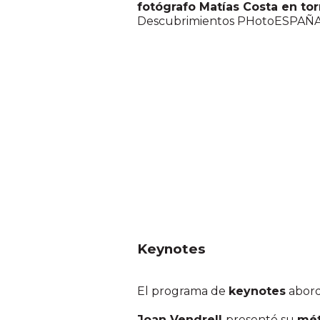
fotógrafo Matías Costa en to
Descubrimientos PHotoESPAÑA, 
Keynotes
El programa de
keynotes
abordó
Joan Vendrell
presentó su
mé