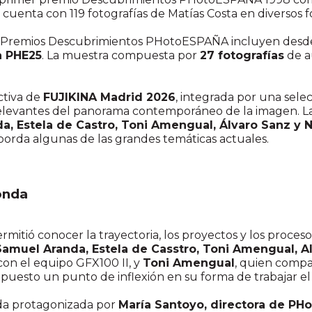
n cuenta con 119 fotografías de Matías Costa en diversos 
os Premios Descubrimientos PHotoESPAÑA incluyen desde
a PHE25
. La muestra compuesta por
27 fotografías
de a
ctiva de
FUJIKINA Madrid 2026
, integrada por una sele
relevantes del panorama contemporáneo de la imagen. La
a, Estela de Castro, Toni Amengual, Álvaro Sanz y 
 aborda algunas de las grandes temáticas actuales.
onda
rmitió conocer la trayectoria, los proyectos y los proceso
Samuel Aranda, Estela de Casstro, Toni Amengual, Alb
con el equipo GFX100 II, y
Toni Amengual
, quien compa
uesto un punto de inflexión en su forma de trabajar el 
nda protagonizada por
María Santoyo, directora de PH