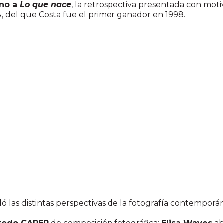
rno a
Lo que nace
, la retrospectiva presentada con moti
del que Costa fue el primer ganador en 1998.
 las distintas perspectivas de la fotografía contemporán
todo CAPER
de composición fotográfica;
Elisa Waves
ab