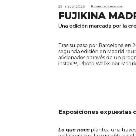
29 mayo, 2026
Proyectos y eventos
FUJIKINA MAD
Una edición marcada por la cre
Tras su paso por Barcelona en 
segunda edición en Madrid reuni
aficionados a través de un progr
instax™, Photo Walks por Madrid 
Exposiciones expuestas d
Lo que nace
plantea una traves
en la obra con la que obtuvo e