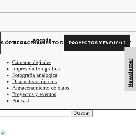
Agenda
Buscar
OS ÓPTICOS
ALMACENAMIENTO DE DATOS
PROYECTOS Y EVENTOS
PODCAST
Newsletter
Cámaras digitales
Impresión fotográfica
Fotografía analógica
Dispositivos ópticos
Almacenamiento de datos
Proyectos y eventos
Podcast