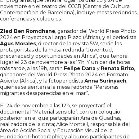
El programa, que tendrá lugar los días 23 y 24 de
noviembre en el teatro del CCCB (Centre de Cultura
Contemporània de Barcelona), incluye mesas redondas,
conferencias y coloquios.
Zied Ben Romdhane
, ganador del World Press Photo
2024 en Proyectos a Largo Plazo (África), y el periodista
Agus Morales
, director de la revista 5W, serán los
protagonistas de la mesa redonda “Juventud,
precariedad y oportunidades en África”, que tendrá
lugar el 23 de noviembre a las 17h. Y un par de horas
más tarde, a las 19h, serán
Felipe Dana
y
Renata Brito
,
ganadores del World Press Photo 2024 en Formato
Abierto (África), y la fotoperiodista
Anna Surinyach
,
quienes se sienten a la mesa redonda “Personas
migrantes desaparecidas en el mar”.
El 24 de noviembre a las 12h, se proyectará el
documental “Material sensible”, con un coloquio
posterior, en el que participarán Ana de Quadras,
realizadora de la cinta; Alice Monteil, responsable del
área de Acción Social y Educación Visual de la
Fundación Photographic; y algunos participantes de