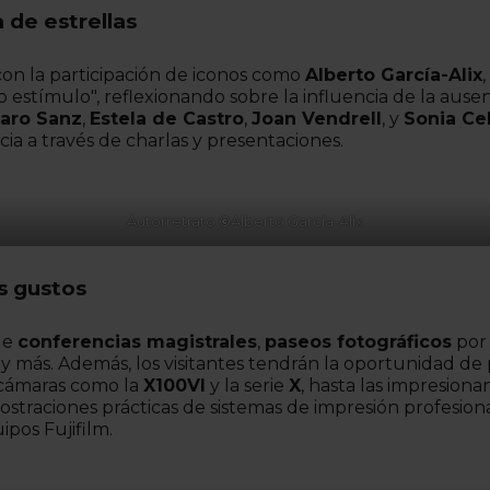
 de estrellas
on la participación de iconos como
Alberto García-Alix
o estímulo", reflexionando sobre la influencia de la ause
varo Sanz
,
Estela de Castro
,
Joan Vendrell
, y
Sonia Ce
cia a través de charlas y presentaciones.
Autorretrato
©
Alberto García-Alix
s gustos
de
conferencias magistrales
,
paseos fotográficos
por
y más. Además, los visitantes tendrán la oportunidad de
 cámaras como la
X100VI
y la serie
X
, hasta las impresion
straciones prácticas de sistemas de impresión profesional
pos Fujifilm.