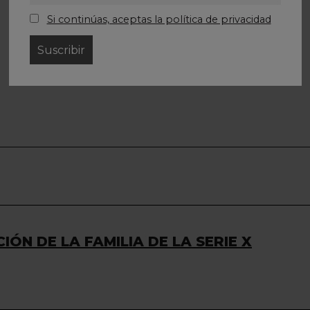
BEAUTY&CARE
Si continúas, aceptas la política de privacidad
La última edición de los premios Best!N
Beauty&Care, celebrados recientemente, contó con
la presencia de Instax, la marca líder en cámaras
instantáneas.
IÓN DE LA FAMILIA DE LA SERIE X