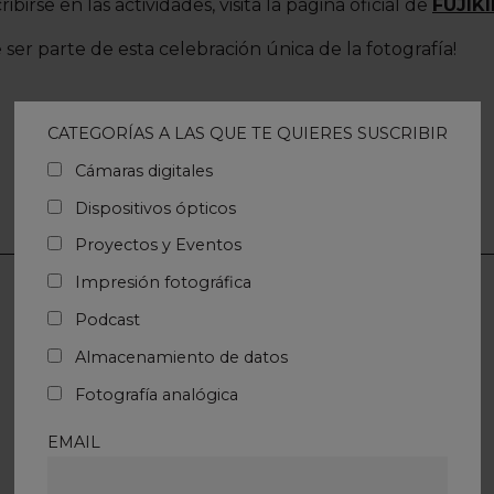
birse en las actividades, visita la página oficial de
FUJIK
 ser parte de esta celebración única de la fotografía!
CATEGORÍAS A LAS QUE TE QUIERES SUSCRIBIR
Cámaras digitales
Dispositivos ópticos
Proyectos y Eventos
Impresión fotográfica
Podcast
14 julio, 2023
Proyectos y eventos
Almacenamiento de datos
FUJIFILM ESTÁ
Fotografía analógica
PRESENTE EN LOS
EMAIL
PREMIOS BEST!N